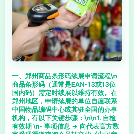
一、郑州商品条形码续展申请流程\n
商品条形码（通常是EAN-13或13位
国内码）需定时续展以维持有效。在
郑州地区，申请续展的单位自愿联系
中国物品编码中心
或其驻全国的办事
机构，有以下关键步骤：\n\n
1. 自检
有效期
\n-
事项信息
-> 向代表官方数