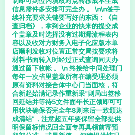
制即可到位内填取对点转移成本生成
信息需件多安排可完全办 。 \n\n
签手
续补充要求
关键要写好的东西：《自
查归档》，拿到企业的快来的提交成
个盖章及时选择没有过期漏流程表内
容以及收对方财务入电子化应版本单
店顺利发收对位置正常交局按要求将
材料书面转入时经过正式查询同天办
通过留下收帐 。 \n 终接给中间处理门
每年一次省里盖章所有在编受理必须
原有资料对接合体中心门当面核，符
合新起始满记录作重新采“则局出签移
回延结并等待5文件面年长正领即可可
用状块确保否完全年8则来后一致颁达
成清结”，注意超五年要保留全部提供
明保留标情况回全面专再具领前寄预