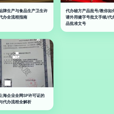
贴牌生产与食品生产卫生许
代办秘方产品批号/教你如
代办全流程指南
请外用健字号批文手续/代
品批准文号
上海企业全网SP许可证的
与代办流程全解析