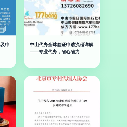
比及申
中山代办全球签证申请流程详解
——专业代办，省心省力