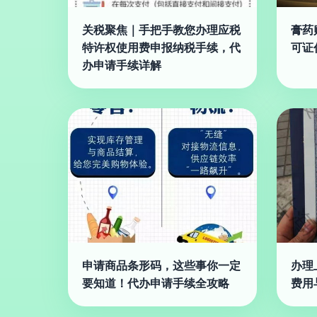
关税聚焦｜手把手教您办理应税
膏药
特许权使用费申报纳税手续，代
可证
办申请手续详解
申请商品条形码，这些事你一定
办理
要知道！代办申请手续全攻略
费用