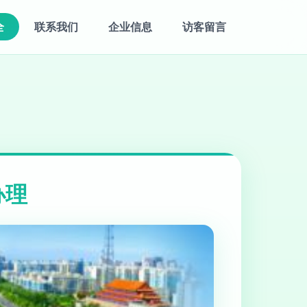
全
联系我们
企业信息
访客留言
办理