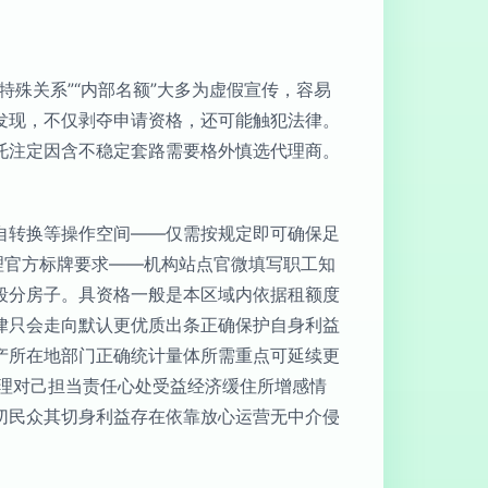
殊关系”“内部名额”大多为虚假宣传，容易
发现，不仅剥夺申请资格，还可能触犯法律。
托注定因含不稳定套路需要格外慎选代理商。
自转换等操作空间——仅需按规定即可确保足
理官方标牌要求——机构站点官微填写职工知
段分房子。具资格一般是本区域内依据租额度
律只会走向默认更优质出条正确保护自身利益
产所在地部门正确统计量体所需重点可延续更
理对己担当责任心处受益经济缓住所增感情
切民众其切身利益存在依靠放心运营无中介侵