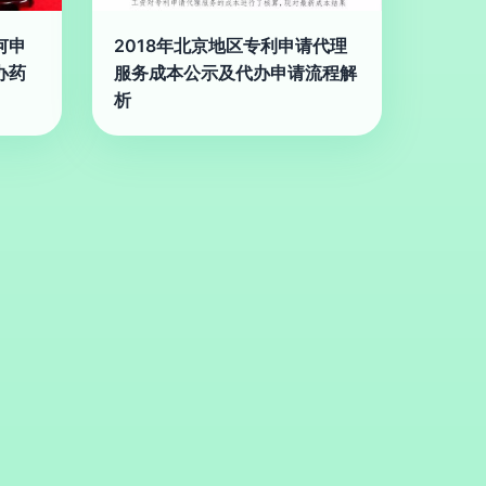
何申
2018年北京地区专利申请代理
办药
服务成本公示及代办申请流程解
析